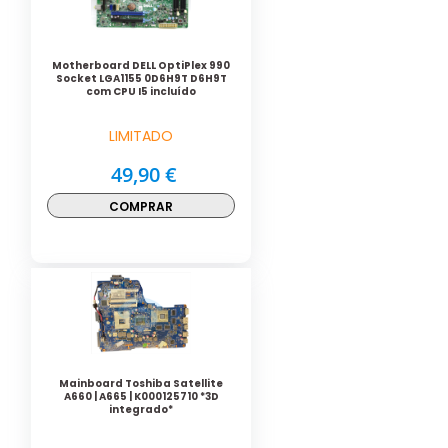
Motherboard DELL OptiPlex 990
Socket LGA1155 0D6H9T D6H9T
com CPU I5 incluído
LIMITADO
49,90 €
COMPRAR
Mainboard Toshiba Satellite
A660 | A665 | K000125710 *3D
integrado*